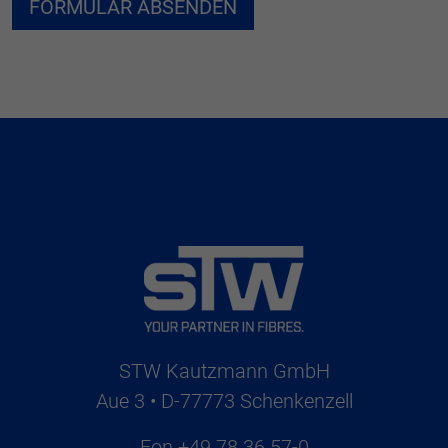
STW Kautzmann GmbH
Aue 3 • D-77773 Schenkenzell
Fon
+49 78 36 57-0