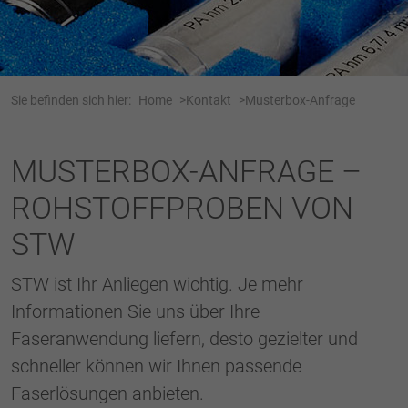
Webseite einwandfrei funktioniert.
Name
Cookie-Informationen anzeigen
cookie_optin
Anbieter
Tracking
Sie befinden sich hier:
Home
Kontakt
Musterbox-Anfrage
Laufzeit
1 Jahr
Dieses Cookie wird verwendet, um Ihre
MUSTERBOX-ANFRAGE –
Zweck
Cookie-Einstellungen für diese Website zu
ROHSTOFFPROBEN VON
speichern.
STW
Name
SgCookieOptin.lastPreferences
STW ist Ihr Anliegen wichtig. Je mehr
Anbieter
Informationen Sie uns über Ihre
Laufzeit
1 Jahr
Faseranwendung liefern, desto gezielter und
schneller können wir Ihnen passende
Dieser Wert speichert Ihre Consent-
Faserlösungen anbieten.
Einstellungen. Unter anderem eine zufällig