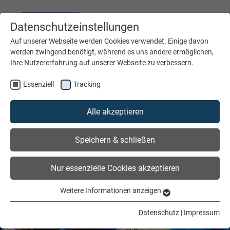
Datenschutzeinstellungen
DEUTSCH
ENGLISH
Auf unserer Webseite werden Cookies verwendet. Einige davon
werden zwingend benötigt, während es uns andere ermöglichen,
Ihre Nutzererfahrung auf unserer Webseite zu verbessern.
MENÜ
Essenziell
Tracking
Alle akzeptieren
Speichern & schließen
Nur essenzielle Cookies akzeptieren
Weitere Informationen anzeigen
Essenziell
Essenzielle Cookies werden für grundlegende Funktionen der
Datenschutz
|
Impressum
Webseite benötigt. Dadurch ist gewährleistet, dass die