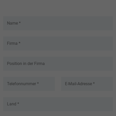
generierte ID, für die historische
Zweck
Speicherung Ihrer vorgenommen
Einstellungen, falls der Webseiten-Betreiber
dies eingestellt hat.