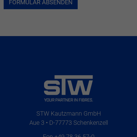
STW Kautzmann GmbH
Aue 3 • D-77773 Schenkenzell
Fon
+49 78 36 57-0