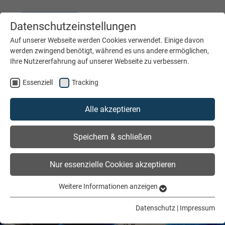
Datenschutzeinstellungen
DEUTSCH
ENGLISH
Auf unserer Webseite werden Cookies verwendet. Einige davon
werden zwingend benötigt, während es uns andere ermöglichen,
Ihre Nutzererfahrung auf unserer Webseite zu verbessern.
MENÜ
Essenziell
Tracking
Alle akzeptieren
Speichern & schließen
Nur essenzielle Cookies akzeptieren
Weitere Informationen anzeigen
Essenziell
Essenzielle Cookies werden für grundlegende Funktionen der
Datenschutz
|
Impressum
Webseite benötigt. Dadurch ist gewährleistet, dass die