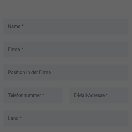
generierte ID, für die historische
Zweck
Speicherung Ihrer vorgenommen
Einstellungen, falls der Webseiten-Betreiber
dies eingestellt hat.