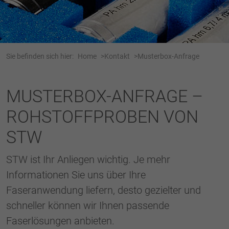
Webseite einwandfrei funktioniert.
Name
Cookie-Informationen anzeigen
cookie_optin
Anbieter
Tracking
Sie befinden sich hier:
Home
Kontakt
Musterbox-Anfrage
Laufzeit
1 Jahr
Dieses Cookie wird verwendet, um Ihre
MUSTERBOX-ANFRAGE –
Zweck
Cookie-Einstellungen für diese Website zu
ROHSTOFFPROBEN VON
speichern.
STW
Name
SgCookieOptin.lastPreferences
STW ist Ihr Anliegen wichtig. Je mehr
Anbieter
Informationen Sie uns über Ihre
Laufzeit
1 Jahr
Faseranwendung liefern, desto gezielter und
schneller können wir Ihnen passende
Dieser Wert speichert Ihre Consent-
Faserlösungen anbieten.
Einstellungen. Unter anderem eine zufällig