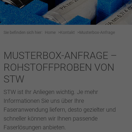
Webseite einwandfrei funktioniert.
Name
Cookie-Informationen anzeigen
cookie_optin
Anbieter
Tracking
Sie befinden sich hier:
Home
Kontakt
Musterbox-Anfrage
Laufzeit
1 Jahr
Dieses Cookie wird verwendet, um Ihre
MUSTERBOX-ANFRAGE –
Zweck
Cookie-Einstellungen für diese Website zu
ROHSTOFFPROBEN VON
speichern.
STW
Name
SgCookieOptin.lastPreferences
STW ist Ihr Anliegen wichtig. Je mehr
Anbieter
Informationen Sie uns über Ihre
Laufzeit
1 Jahr
Faseranwendung liefern, desto gezielter und
schneller können wir Ihnen passende
Dieser Wert speichert Ihre Consent-
Faserlösungen anbieten.
Einstellungen. Unter anderem eine zufällig