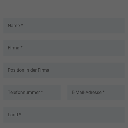
generierte ID, für die historische
Zweck
Speicherung Ihrer vorgenommen
Einstellungen, falls der Webseiten-Betreiber
dies eingestellt hat.