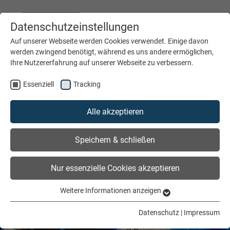
Datenschutzeinstellungen
DEUTSCH
ENGLISH
Auf unserer Webseite werden Cookies verwendet. Einige davon
werden zwingend benötigt, während es uns andere ermöglichen,
Ihre Nutzererfahrung auf unserer Webseite zu verbessern.
MENÜ
Essenziell
Tracking
Alle akzeptieren
Speichern & schließen
Nur essenzielle Cookies akzeptieren
Weitere Informationen anzeigen
Essenziell
Essenzielle Cookies werden für grundlegende Funktionen der
Datenschutz
|
Impressum
Webseite benötigt. Dadurch ist gewährleistet, dass die