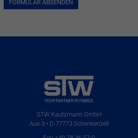
STW Kautzmann GmbH
Aue 3 • D-77773 Schenkenzell
Fon
+49 78 36 57-0