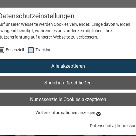
Datenschutzeinstellungen
Auf unserer Webseite werden Cookies verwendet. Einige davon werden
zwingend benötigt, während es uns andere ermöglichen, Ihre
Nutzererfahrung auf unserer Webseite zu verbessern.
GEN
Essenziell
FASERART
Tracking
UNTERNEHMEN
KARRIERE
Alle akzeptieren
Speichern & schließen
Nur essenzielle Cookies akzeptieren
Weitere Informationen anzeigen
Essenziell
Essenzielle Cookies werden für grundlegende Funktionen der Webseite
Datenschutz
|
Impressu
benötigt. Dadurch ist gewährleistet, dass die Webseite einwandfrei