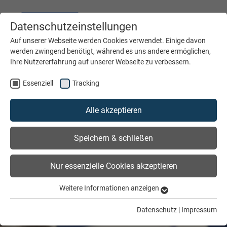
Datenschutzeinstellungen
DEUTSCH
ENGLISH
Auf unserer Webseite werden Cookies verwendet. Einige davon
werden zwingend benötigt, während es uns andere ermöglichen,
Ihre Nutzererfahrung auf unserer Webseite zu verbessern.
MENÜ
Essenziell
Tracking
Alle akzeptieren
Speichern & schließen
Nur essenzielle Cookies akzeptieren
Weitere Informationen anzeigen
Essenziell
Essenzielle Cookies werden für grundlegende Funktionen der
Datenschutz
|
Impressum
Webseite benötigt. Dadurch ist gewährleistet, dass die