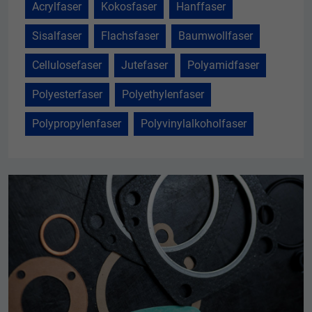
Acrylfaser
Kokosfaser
Hanffaser
Sisalfaser
Flachsfaser
Baumwollfaser
Cellulosefaser
Jutefaser
Polyamidfaser
Polyesterfaser
Polyethylenfaser
Polypropylenfaser
Polyvinylalkoholfaser