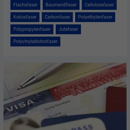
Flachsfaser
Baumwollfaser
Cellulosefaser
Kokosfaser
Carbonfaser
Polyethylenfaser
Polypropylenfaser
Jutefaser
Polyvinylalkoholfaser