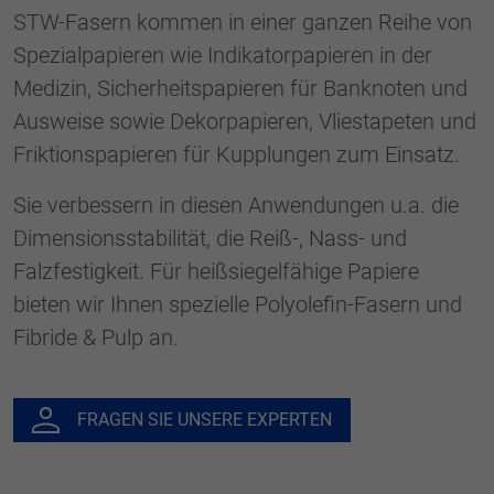
generierte ID, für die historische
STW-Fasern kommen in einer ganzen Reihe von
Zweck
Speicherung Ihrer vorgenommen
Spezialpapieren wie Indikatorpapieren in der
Einstellungen, falls der Webseiten-Betreiber
dies eingestellt hat.
Medizin, Sicherheitspapieren für Banknoten und
Ausweise sowie Dekorpapieren, Vliestapeten und
Friktionspapieren für Kupplungen zum Einsatz.
Sie verbessern in diesen Anwendungen u.a. die
Dimensionsstabilität, die Reiß-, Nass- und
Falzfestigkeit. Für heißsiegelfähige Papiere
bieten wir Ihnen spezielle Polyolefin-Fasern und
Fibride & Pulp an.
FRAGEN SIE UNSERE EXPERTEN