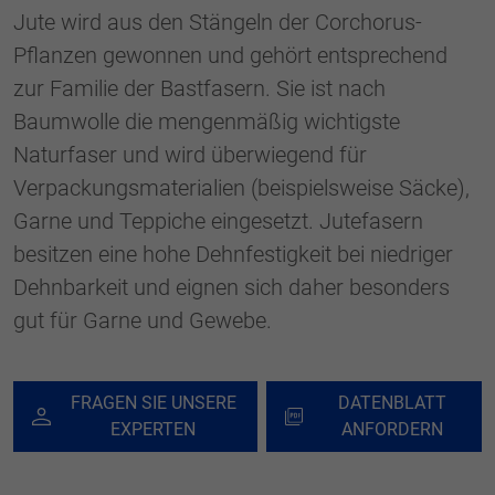
generierte ID, für die historische
Jute wird aus den Stängeln der Corchorus-
Zweck
Speicherung Ihrer vorgenommen
Pflanzen gewonnen und gehört entsprechend
Einstellungen, falls der Webseiten-Betreiber
dies eingestellt hat.
zur Familie der Bastfasern. Sie ist nach
Baumwolle die mengenmäßig wichtigste
Naturfaser und wird überwiegend für
Verpackungsmaterialien (beispielsweise Säcke),
Garne und Teppiche eingesetzt. Jutefasern
besitzen eine hohe Dehnfestigkeit bei niedriger
Dehnbarkeit und eignen sich daher besonders
gut für Garne und Gewebe.
FRAGEN SIE UNSERE
DATENBLATT
EXPERTEN
ANFORDERN