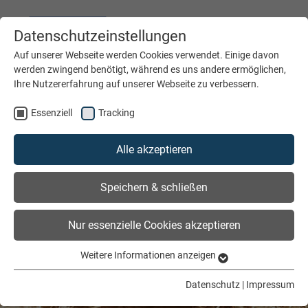
Datenschutzeinstellungen
DEUTSCH
ENGLISH
Auf unserer Webseite werden Cookies verwendet. Einige davon
werden zwingend benötigt, während es uns andere ermöglichen,
Ihre Nutzererfahrung auf unserer Webseite zu verbessern.
MENÜ
Essenziell
Tracking
Alle akzeptieren
Speichern & schließen
Nur essenzielle Cookies akzeptieren
Weitere Informationen anzeigen
Essenziell
Essenzielle Cookies werden für grundlegende Funktionen der
Datenschutz
|
Impressum
Webseite benötigt. Dadurch ist gewährleistet, dass die