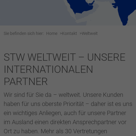
Webseite einwandfrei funktioniert.
Name
Cookie-Informationen anzeigen
cookie_optin
Anbieter
Tracking
Sie befinden sich hier:
Home
Kontakt
Weltweit
Laufzeit
1 Jahr
Dieses Cookie wird verwendet, um Ihre
STW WELTWEIT – UNSERE
Zweck
Cookie-Einstellungen für diese Website zu
INTERNATIONALEN
speichern.
PARTNER
Name
SgCookieOptin.lastPreferences
Wir sind für Sie da – weltweit. Unsere Kunden
Anbieter
haben für uns oberste Priorität – daher ist es uns
Laufzeit
1 Jahr
ein wichtiges Anliegen, auch für unsere Partner
im Ausland einen direkten Ansprechpartner vor
Dieser Wert speichert Ihre Consent-
Ort zu haben. Mehr als 30 Vertretungen
Einstellungen. Unter anderem eine zufällig