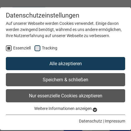
Datenschutzeinstellungen
DEUTSCH
ENGLISH
Auf unserer Webseite werden Cookies verwendet. Einige davon
werden zwingend benötigt, während es uns andere ermöglichen,
Ihre Nutzererfahrung auf unserer Webseite zu verbessern.
MENÜ
Essenziell
Tracking
Alle akzeptieren
Speichern & schließen
Nur essenzielle Cookies akzeptieren
Weitere Informationen anzeigen
Essenziell
Essenzielle Cookies werden für grundlegende Funktionen der
Datenschutz
|
Impressum
Webseite benötigt. Dadurch ist gewährleistet, dass die