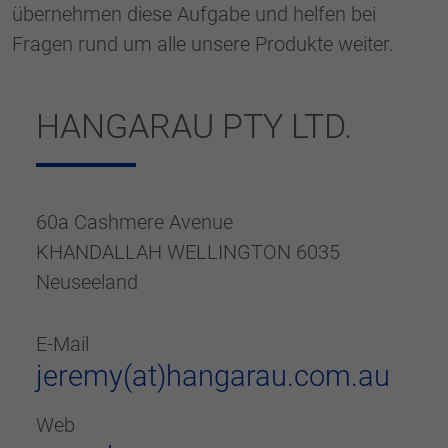
generierte ID, für die historische
übernehmen diese Aufgabe und helfen bei
Zweck
Speicherung Ihrer vorgenommen
Fragen rund um alle unsere Produkte weiter.
Einstellungen, falls der Webseiten-Betreiber
dies eingestellt hat.
HANGARAU PTY LTD.
60a Cashmere Avenue
KHANDALLAH WELLINGTON 6035
Neuseeland
E-Mail
jeremy(at)hangarau.com.au
Web