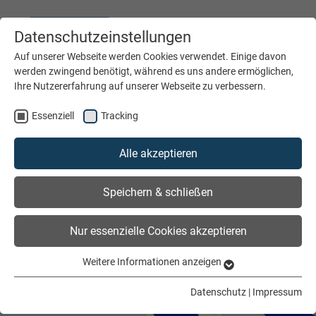
Datenschutzeinstellungen
DEUTSCH
ENGLISH
Auf unserer Webseite werden Cookies verwendet. Einige davon
werden zwingend benötigt, während es uns andere ermöglichen,
Ihre Nutzererfahrung auf unserer Webseite zu verbessern.
MENÜ
Essenziell
Tracking
Alle akzeptieren
Speichern & schließen
Nur essenzielle Cookies akzeptieren
Weitere Informationen anzeigen
Essenziell
Essenzielle Cookies werden für grundlegende Funktionen der
Datenschutz
|
Impressum
Webseite benötigt. Dadurch ist gewährleistet, dass die