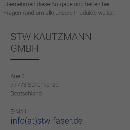
generierte ID, für die historische
übernehmen diese Aufgabe und helfen bei
Zweck
Speicherung Ihrer vorgenommen
Fragen rund um alle unsere Produkte weiter.
Einstellungen, falls der Webseiten-Betreiber
dies eingestellt hat.
STW KAUTZMANN
GMBH
Aue 3
77773 Schenkenzell
Deutschland
E-Mail
info(at)stw-faser.de