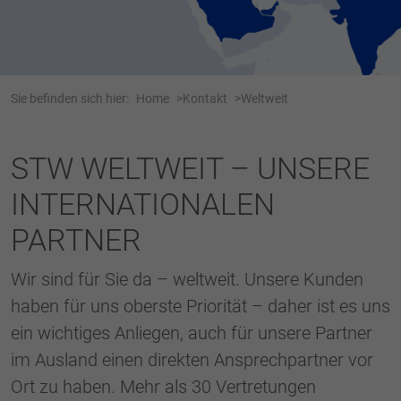
Webseite einwandfrei funktioniert.
Name
Cookie-Informationen anzeigen
cookie_optin
Anbieter
Tracking
Sie befinden sich hier:
Home
Kontakt
Weltweit
Laufzeit
1 Jahr
Dieses Cookie wird verwendet, um Ihre
STW WELTWEIT – UNSERE
Zweck
Cookie-Einstellungen für diese Website zu
INTERNATIONALEN
speichern.
PARTNER
Name
SgCookieOptin.lastPreferences
Wir sind für Sie da – weltweit. Unsere Kunden
Anbieter
haben für uns oberste Priorität – daher ist es uns
Laufzeit
1 Jahr
ein wichtiges Anliegen, auch für unsere Partner
im Ausland einen direkten Ansprechpartner vor
Dieser Wert speichert Ihre Consent-
Ort zu haben. Mehr als 30 Vertretungen
Einstellungen. Unter anderem eine zufällig