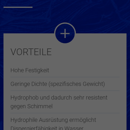
VORTEILE
Hohe Festigkeit
Geringe Dichte (spezifisches Gewicht)
Hydrophob und dadurch sehr resistent
gegen Schimmel
Hydrophile Ausrüstung ermöglicht
Dispergierfähigkeit in Wasser