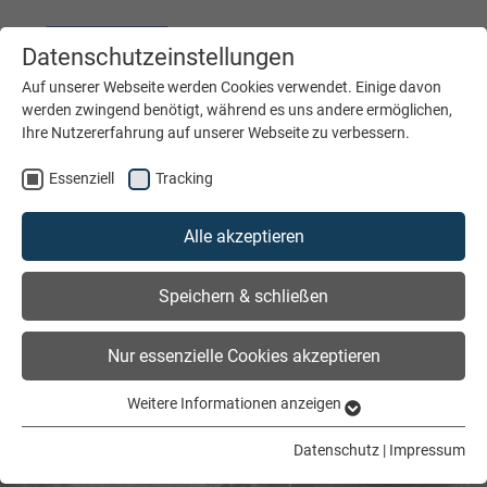
Datenschutzeinstellungen
DEUTSCH
ENGLISH
Auf unserer Webseite werden Cookies verwendet. Einige davon
werden zwingend benötigt, während es uns andere ermöglichen,
Ihre Nutzererfahrung auf unserer Webseite zu verbessern.
MENÜ
Essenziell
Tracking
Alle akzeptieren
Speichern & schließen
Nur essenzielle Cookies akzeptieren
Weitere Informationen anzeigen
Essenziell
Essenzielle Cookies werden für grundlegende Funktionen der
Datenschutz
|
Impressum
Webseite benötigt. Dadurch ist gewährleistet, dass die