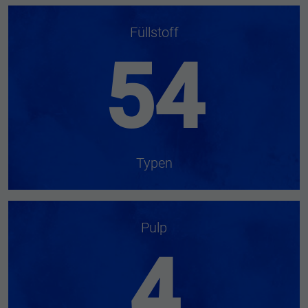
Füllstoff
54
Typen
Pulp
4