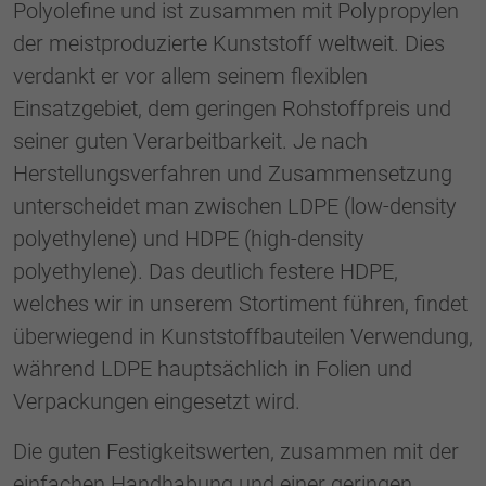
Polyolefine und ist zusammen mit Polypropylen
generierte ID, für die historische
Zweck
Speicherung Ihrer vorgenommen
der meistproduzierte Kunststoff weltweit. Dies
Einstellungen, falls der Webseiten-Betreiber
verdankt er vor allem seinem flexiblen
dies eingestellt hat.
Einsatzgebiet, dem geringen Rohstoffpreis und
seiner guten Verarbeitbarkeit. Je nach
Herstellungsverfahren und Zusammensetzung
unterscheidet man zwischen LDPE (low-density
polyethylene) und HDPE (high-density
polyethylene). Das deutlich festere HDPE,
welches wir in unserem Stortiment führen, findet
überwiegend in Kunststoffbauteilen Verwendung,
während LDPE hauptsächlich in Folien und
Verpackungen eingesetzt wird.
Die guten Festigkeitswerten, zusammen mit der
einfachen Handhabung und einer geringen