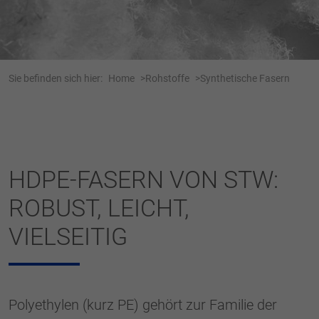
Webseite einwandfrei funktioniert.
Name
Cookie-Informationen anzeigen
cookie_optin
Anbieter
Tracking
Sie befinden sich hier:
Home
Rohstoffe
Synthetische Fasern
Laufzeit
1 Jahr
Dieses Cookie wird verwendet, um Ihre
Zweck
Cookie-Einstellungen für diese Website zu
speichern.
HDPE-FASERN VON STW:
ROBUST, LEICHT,
Name
SgCookieOptin.lastPreferences
VIELSEITIG
Anbieter
Laufzeit
1 Jahr
Dieser Wert speichert Ihre Consent-
Polyethylen (kurz PE) gehört zur Familie der
Einstellungen. Unter anderem eine zufällig